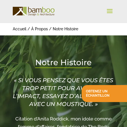
Accueil
/
À Propos
/
Notre Histoire
Notre Histoire
« SI VOUS PENSEZ QUE VOUS ÊTES
TROP PETIT POUR AVOIR DE
OBTENEZ UN
L’IMPACT, ESSAYEZ D’ALLER AU LIT
ÉCHANTILLON
AVEC UN MOUSTIQUE. »
Citation d’Anita Roddick, mon idole comme
femme d’affaires, fondatrice de The Body