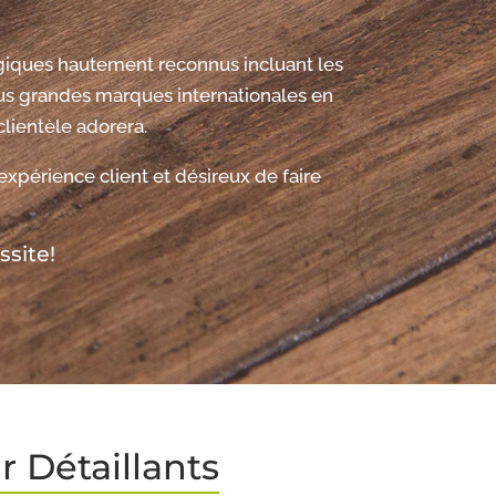
giques hautement reconnus incluant les
s grandes marques internationales en
lientèle adorera.
érience client et désireux de faire
ssite!
 Détaillants