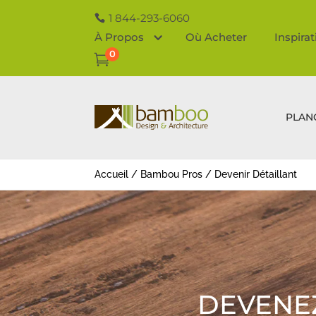
1 844-293-6060
À Propos
Où Acheter
Inspira
0

PLAN
Accueil
/
Bambou Pros
/
Devenir Détaillant
DEVENE