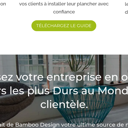
ion
vos clients à installer leur plancher avec
l
confiance
d
TÉLÉCHARGEZ LE GUIDE
z votre entreprise en of
s les plus Durs au Mond
clientèle.
ait de Bamboo Design votre ultime source de 