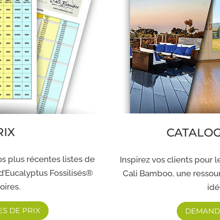
RIX
CATALOG
s plus récentes listes de
Inspirez vos clients pour 
d’Eucalyptus Fossilisés®
Cali Bamboo, une ressour
oires.
idé
S DE PRIX
DEMAND