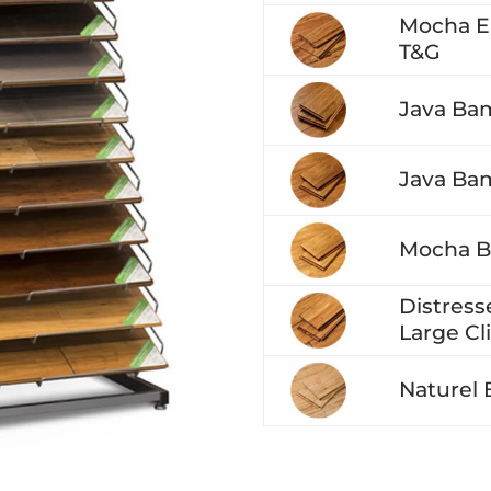
Mocha Eu
T&G
Java Bam
Java Bam
Mocha Ba
Distres
Large Cl
Naturel 