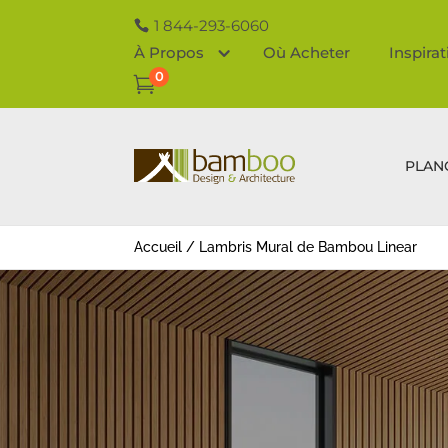
1 844-293-6060
À Propos
Où Acheter
Inspira
0

PLAN
Accueil
/
Lambris Mural de Bambou Linear