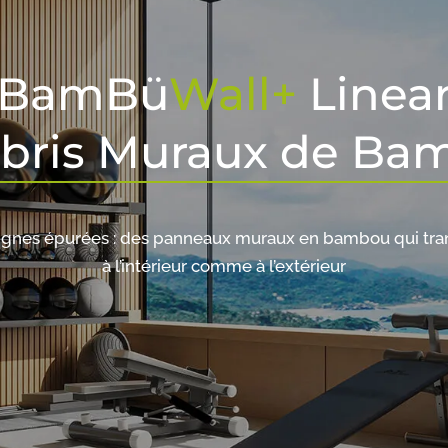
BamBü
Wall+
Linea
bris Muraux de Ba
 lignes épurées : des panneaux muraux en bambou qui tra
à l’intérieur comme à l’extérieur