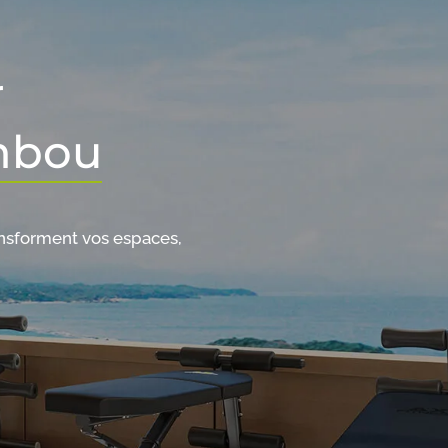
r
mbou
nsforment vos espaces,