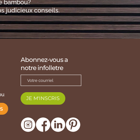
de bambou?
 judicieux conseils.
Abonnez-vous a
notre infolletre
ou
JE M'INSCRIS
S