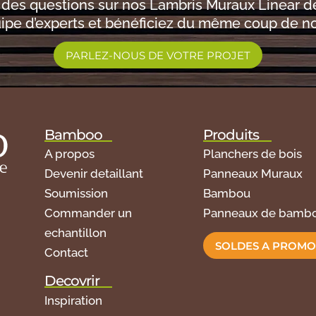
 des questions sur nos Lambris Muraux Linear 
ipe d’experts et bénéficiez du même coup de nos
PARLEZ-NOUS DE VOTRE PROJET
Bamboo
Produits
A propos
Planchers de bois
Devenir detaillant
Panneaux Muraux
Soumission
Bambou
Commander un
Panneaux de bamb
echantillon
SOLDES A PROMO
Contact
Decovrir
Inspiration