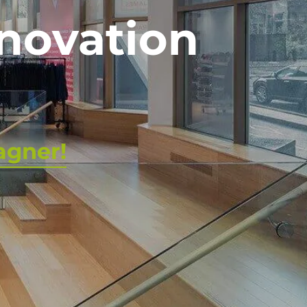
nnovation
agner!