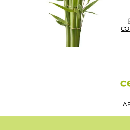
CO
c
A