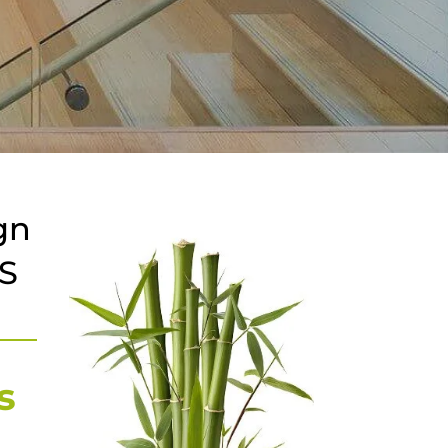
gn
US
s