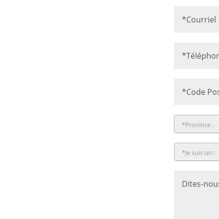
*Province :
Province
*Je suis un :