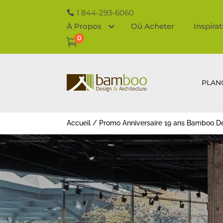
1 844-293-6060
À Propos
Où Acheter
Inspira
0

PLAN
Accueil
/
Promo Anniversaire 19 ans Bamboo D