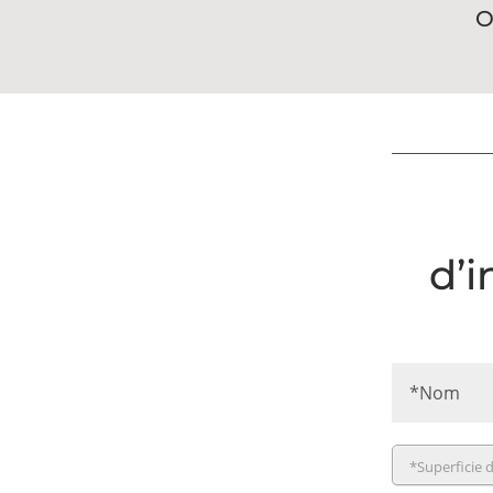
O
d’
*Superficie d