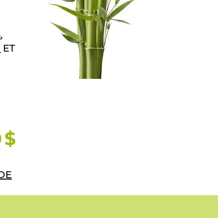
S
,
U
ET
 $
DE