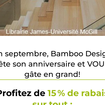
n septembre, Bamboo Desi
ête son anniversaire et VO
gâte en grand!
Profitez de
15 % de rabai
sur tout :