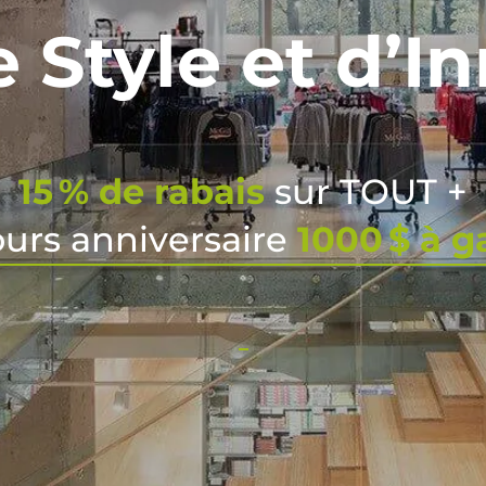
e Style et d’I
15 % de rabais
sur TOUT +
urs anniversaire
1000 $ à g